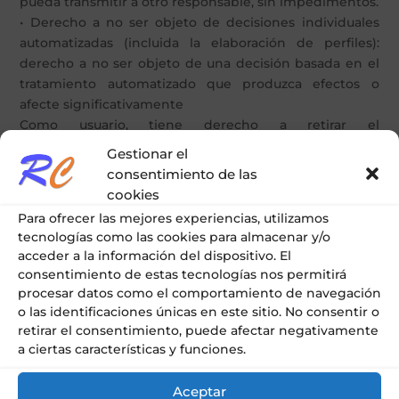
pueda transmitir a otro responsable, sin impedimentos.
• Derecho a no ser objeto de decisiones individuales
automatizadas (incluida la elaboración de perfiles):
derecho a no ser objeto de una decisión basada en el
tratamiento automatizado que produzca efectos o
afecte significativamente
Como usuario, tiene derecho a retirar el
consentimiento dado en cualquier momento. La
Gestionar el
retirada del consentimiento no afectará a la licitud del
consentimiento de las
tratamiento efectuado antes de la retirada del
cookies
consentimiento.
Para ofrecer las mejores experiencias, utilizamos
También tiene derecho a presentar una reclamación
tecnologías como las cookies para almacenar y/o
ante la autoridad de control si considera que pueden
acceder a la información del dispositivo. El
haberse visto vulnerados sus derechos en relación a la
consentimiento de estas tecnologías nos permitirá
protección de sus datos (www.aepd.es).
procesar datos como el comportamiento de navegación
o las identificaciones únicas en este sitio. No consentir o
INFORMACIÓN ADDICIONAL:
retirar el consentimiento, puede afectar negativamente
a ciertas características y funciones.
MEDIDAS DE SEGURIDAD:
Los datos que nos facilite se tratarán de forma
Aceptar
confidencial. El prestador ha adoptado todas las