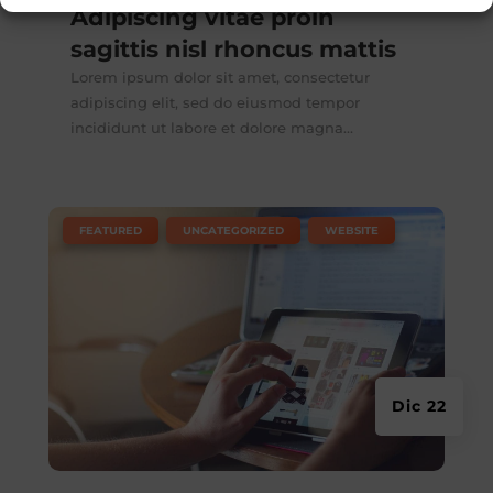
Adipiscing vitae proin
sagittis nisl rhoncus mattis
Lorem ipsum dolor sit amet, consectetur
adipiscing elit, sed do eiusmod tempor
incididunt ut labore et dolore magna...
|
,
,
FEATURED
UNCATEGORIZED
WEBSITE
Dic 22