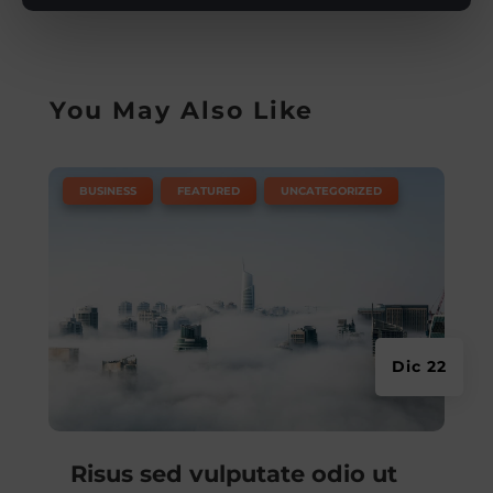
You May Also Like
|
,
,
BUSINESS
FEATURED
UNCATEGORIZED
Dic 22
Risus sed vulputate odio ut