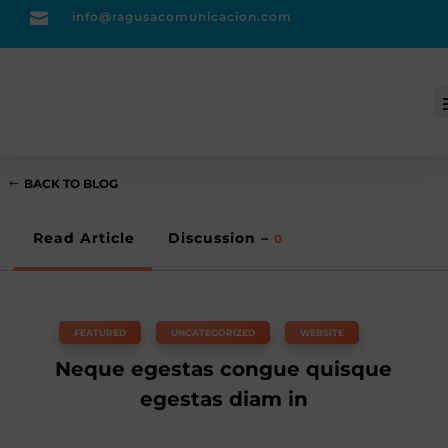

info@ragusacomunicacion.com

Acceso clientes
BACK TO BLOG
Read Article
Discussion –
0
FEATURED
,
UNCATEGORIZED
,
WEBSITE
Neque egestas congue quisque
egestas diam in